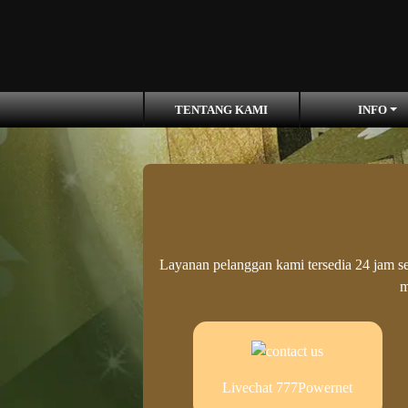
TENTANG KAMI
INFO
Layanan pelanggan kami tersedia 24 jam s
m
Livechat 777Powernet