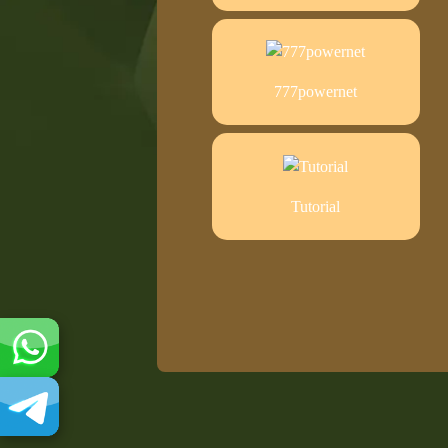
777powernet
Tutorial