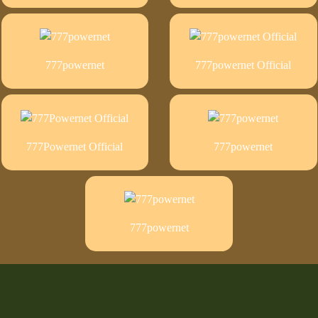
777powernet
777powernet Official
777Powernet Official
777powernet
777powernet